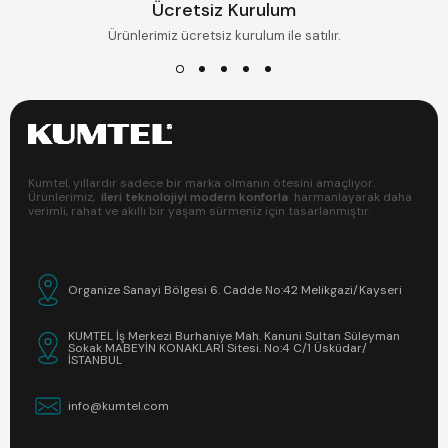
Ücretsiz Kurulum
Ürünlerimiz ücretsiz kurulum ile satılır.
Kumtel, yıllardır sadece bir marka olmanın ötesini amaçlıyor.
Ürünlerimiz,
ileri teknolojiyi modern konforla
harmanlayarak daha
verimli, rahat ve akıllı bir yaşam sürmeniz için tasarlanmıştır.
Organize Sanayi Bölgesi 6. Cadde No:42 Melikgazi/Kayseri
KUMTEL İş Merkezi Burhaniye Mah. Kanuni Sultan Süleyman
Sokak MABEYİN KONAKLARI Sitesi. No:4 C/1 Üsküdar/
İSTANBUL
info@kumtel.com