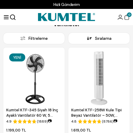
Hızlı Gönderim
Anasayfa
SOĞUTUCU
Vantilatör
0
Vantilatör
Filtreleme
Sıralama
YENI
Kumtel KTF-345 Siyah 18 İnç
Kumtel KTF-258W Kule Tipi
Ayaklı Vantilatör 60 W, 5
Beyaz Vantilatör – 50W,
Pervaneli, 3 Kademeli, 132 cm
Zaman Ayarlı, 3 Hız Kademeli,
📷
📷
4.9
(1889)
4.8
(8786)
Ayarlanabilir Yükseklik
Sessiz Çalışma
1.199,00 TL
1.619,00 TL