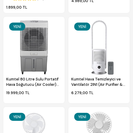
4.989,00 TL
Yükseklik
1.899,00 TL
YENI
YENI
Kumtel 80 Litre Sulu Portatif
Kumtel Hava Temizleyici ve
Hava Soğutucu (Air Cooler)
Vantilatör 2IN1 (Air Purifier &
Büyük Boy HAC-100
Fan) HBAP-01
19.999,00 TL
6.279,00 TL
YENI
YENI