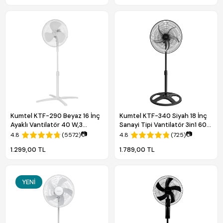
Kumtel KTF-290 Beyaz 16 İnç
Kumtel KTF-340 Siyah 18 İnç
Ayaklı Vantilatör 40 W,3
Sanayi Tipi Vantilatör 3in1 60
Kanatlı, 3 Pervaneli, 120 cm
W,5 Metal Pervaneli, 3
📷
📷
4.8
(5572)
4.8
(725)
Ayarlanabilir Yükseklik
Kademeli, 132 cm Ayarlanabilir
1.299,00 TL
1.789,00 TL
Yükseklik
YENI