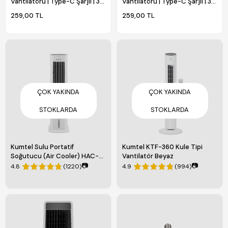
Vantilatörü | Type-C Şarjlı | 3
Vantilatörü | Type-C Şarjlı | 3
Kademeli | 400 mAh HFF-02C
Kademeli | 400 mAh HFF-03C
259,00 TL
259,00 TL
ÇOK YAKINDA
ÇOK YAKINDA
STOKLARDA
STOKLARDA
Kumtel Sulu Portatif
Kumtel KTF-360 Kule Tipi
Soğutucu (Air Cooler) HAC-
Vantilatör Beyaz
02
📷
📷
4.8
(1220)
4.9
(994)