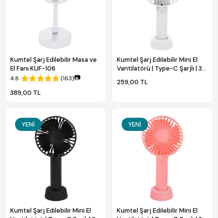
Kumtel Şarj Edilebilir Masa ve
Kumtel Şarj Edilebilir Mini El
El Fanı KUF-106
Vantilatörü | Type-C Şarjlı | 3
Kademeli | 400 mAh HFF-01C
📷
4.8
(163)
259,00 TL
389,00 TL
YENI
YENI
Kumtel Şarj Edilebilir Mini El
Kumtel Şarj Edilebilir Mini El