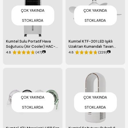
ÇOK YAKINDA
ÇOK YAKINDA
STOKLARDA
STOKLARDA
Kumtel Sulu Portatif Hava
Kumtel KTF-201 LED Işıklı
Soğutucu (Air Cooler) HAC-
Uzaktan Kumandalı Tavan
04
Vantilatörü
📷
📷
4.8
(47)
4.8
(229)
ÇOK YAKINDA
ÇOK YAKINDA
STOKLARDA
STOKLARDA