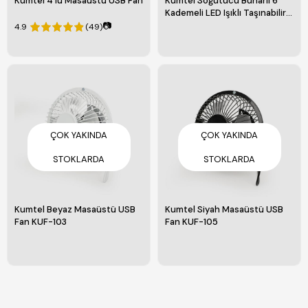
Kumtel 4'lü Masaüstü USB Fan
Kumtel Soğutucu Buharlı 6
Kademeli LED Işıklı Taşınabilir
Masaüstü USB Fan HUFH-01
📷
4.9
(49)
ÇOK YAKINDA
ÇOK YAKINDA
STOKLARDA
STOKLARDA
Kumtel Beyaz Masaüstü USB
Kumtel Siyah Masaüstü USB
Fan KUF-103
Fan KUF-105