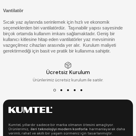
Vantilatör
Sıcak yaz aylarında serinlemek için hızlı ve ekonomik
seçeneklerden biri vantilatördür. Taşınabilir yapısı sayesinde
birçok ortamda kullanım imkanı sağlamaktadır. Geniş bir
kullanıcı kitlesine hitap eden vantilatörler yaz mevsiminin
vazgeçilmez cihazları arasında yer alır. Kurulum maliyeti
gerektirmediği için basit ve pratik bir kullanıma sahiptir.
İçerisinde bulunan elektrik motoruna bağlı pervanelerin hızla
dönmesiyle oluşan hava akımı, bu hareket ile soğukluk hissi
Ücretsiz Kurulum
yaratır. Doğrudan hedefe yönlendirildiğinde oldukça etkili bir
serinlik sağlayabilir.
Kumtel Vantilatörler
, her bütçeye uygun
Ürünlerimiz ücretsiz kurulum ile satılır.
ve kaliteli ürünleriyle soğutucuları hizmetinize sunuyor.
Vantilatör Avantajları
Enerji Tasarrufu
Kumtel, yıllardır sadece bir marka olmanın ötesini amaçlıyor.
Ürünlerimiz,
ileri teknolojiyi modern konforla
harmanlayarak daha
Klimaya kıyasla çok daha az enerji harcamaları çevre dostu
verimli, rahat ve akıllı bir yaşam sürmeniz için tasarlanmıştır.
bir soğutucu olmalarını sağlar. Düşük watt kullanımı ile en çok