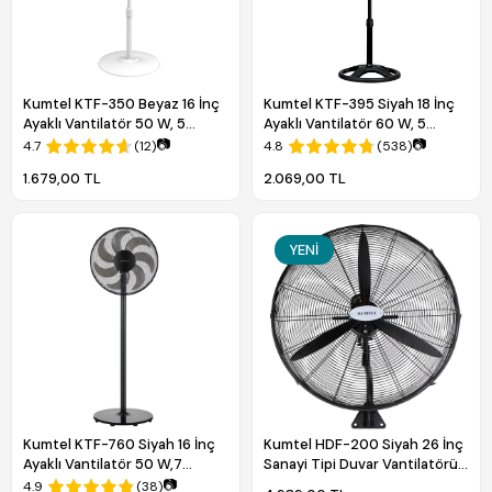
Kumtel KTF-350 Beyaz 16 İnç
Kumtel KTF-395 Siyah 18 İnç
Ayaklı Vantilatör 50 W, 5
Ayaklı Vantilatör 60 W, 5
Pervaneli, 3 Kademeli, 121 cm
Pervaneli, 3 Kademeli, 145 cm
📷
📷
4.7
(12)
4.8
(538)
Ayarlanabilir Yükseklik
Ayarlanabilir Yükseklik
1.679,00 TL
2.069,00 TL
YENI
Kumtel KTF-760 Siyah 16 İnç
Kumtel HDF-200 Siyah 26 İnç
Ayaklı Vantilatör 50 W,7
Sanayi Tipi Duvar Vantilatörü,
Pervaneli,3 Kademeli, 130 cm
3 Pervaneli, 3 Kademeli
📷
4.9
(38)