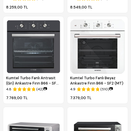
8.259,00 TL
8.549,00 TL
Kumtel Turbo Fanlı Antrasit
Kumtel Turbo Fanlı Beyaz
(Gri) Ankastre Fırın B66 - SF2 (
Ankastre Fırın B66 - SF2 (MT)
4 pro 3 düğ )
📷
📷
4.8
(42)
4.9
(510)
7.769,00 TL
7.379,00 TL