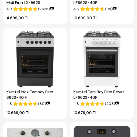
Midi Fırın LX-9625
LF662S-40F
📷
📷
4.9
(2828)
4.8
(99)
4.699,00 TL
10.609,00 TL
Kumtel İnox Tamboy Fırın
Kumtel Tam Boy Fırın Beyaz
662S-40 F
LF662S-40F
📷
📷
4.8
(80)
4.8
(208)
10.669,00 TL
10.679,00 TL