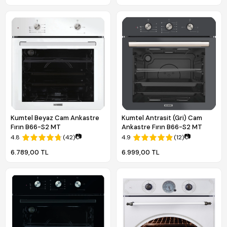
Kumtel Beyaz Cam Ankastre
Kumtel Antrasit (Gri) Cam
Fırın B66-S2 MT
Ankastre Fırın B66-S2 MT
📷
📷
4.8
(42)
4.9
(12)
6.789,00 TL
6.999,00 TL