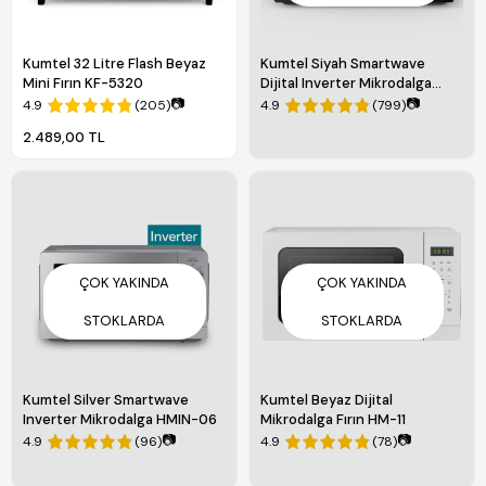
Kumtel 32 Litre Flash Beyaz
Kumtel Siyah Smartwave
Mini Fırın KF-5320
Dijital Inverter Mikrodalga
HMIN-02
📷
📷
4.9
(205)
4.9
(799)
2.489,00 TL
ÇOK YAKINDA
ÇOK YAKINDA
STOKLARDA
STOKLARDA
Kumtel Silver Smartwave
Kumtel Beyaz Dijital
Inverter Mikrodalga HMIN-06
Mikrodalga Fırın HM-11
📷
📷
4.9
(96)
4.9
(78)