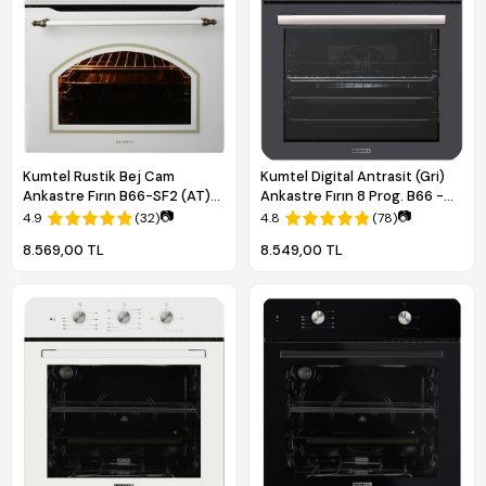
Kumtel Rustik Bej Cam
Kumtel Digital Antrasit (Gri)
Ankastre Fırın B66-SF2 (AT)
Ankastre Fırın 8 Prog. B66 -
(4PRO)
SF2 (DDT)
📷
📷
4.9
(32)
4.8
(78)
8.569,00 TL
8.549,00 TL