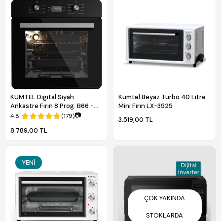
KUMTEL Digital Siyah
Kumtel Beyaz Turbo 40 Litre
Ankastre Fırın 8 Prog. B66 -
Mini Fırın LX-3525
SF2 (DDT)
📷
4.8
(179)
3.519,00 TL
8.789,00 TL
YENI
ÇOK YAKINDA
STOKLARDA