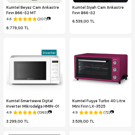
Kumtel Beyaz Cam Ankastre
Kumtel Siyah Cam Ankastre
Fırın B66-S2 MT
Fırın B66-S2
📷
4.8
(207)
6.539,00 TL
6.779,00 TL
Kumtel Smartwave Dijital
Kumtel Fuşya Turbo 40 Litre
Inverter Mikrodalga HMIN-01
Mini Fırın LX-3525
📷
📷
4.9
(1363)
4.9
(72)
3.299,00 TL
3.539,00 TL