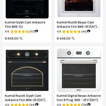
Kumtel Siyah Cam Ankastre
Kumtel Rustik Beyaz Cam
Fırın B66-S2
Ankastre Fırın B66-SF2(AT)
(4PRO)
📷
📷
4.8
(117)
4.9
(46)
6.649,00 TL
8.449,00 TL
Kumtel Rustik Siyah Cam
Kumtel Digital Beyaz Ankastre
Ankastre Fırın B66-SF2(AT)
Fırın 8 Prog. B66 - SF2 (DDT)
(4PRO)
📷
📷
4.8
(44)
4.9
(174)