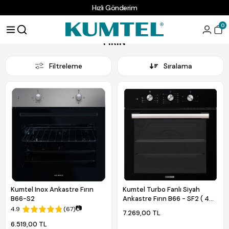
Hızlı Gönderim
Anasayfa
MUTFAK GRUBU
FIRIN
0
FIRIN
Filtreleme
Sıralama
Kumtel Inox Ankastre Fırın
Kumtel Turbo Fanlı Siyah
B66-S2
Ankastre Fırın B66 - SF2 ( 4
pro 3 düğ )
📷
4.9
(67)
7.269,00 TL
6.519,00 TL