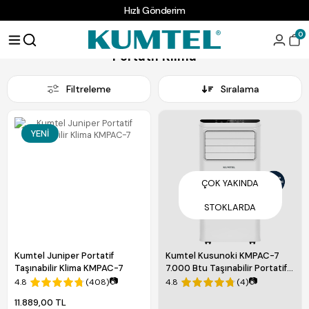
Hızlı Gönderim
Anasayfa
SOĞUTUCU
Klima
Portatif Klima
0
Portatif Klima
Filtreleme
Sıralama
YENI
ÇOK YAKINDA
STOKLARDA
Kumtel Juniper Portatif
Kumtel Kusunoki KMPAC-7
Taşınabilir Klima KMPAC-7
7.000 Btu Taşınabilir Portatif
Klima
📷
📷
4.8
(408)
4.8
(4)
11.889,00 TL