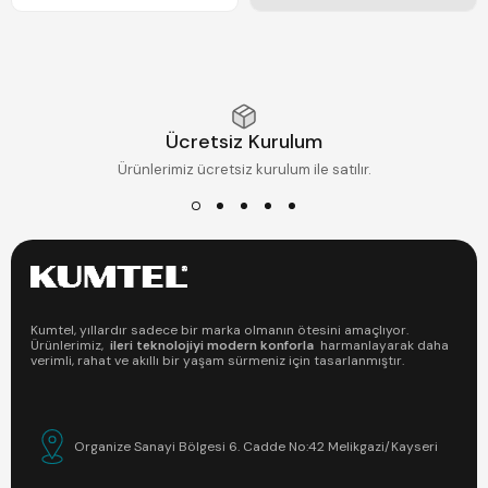
Ücretsiz Kurulum
Ürünlerimiz ücretsiz kurulum ile satılır.
Kumtel, yıllardır sadece bir marka olmanın ötesini amaçlıyor.
Ürünlerimiz,
ileri teknolojiyi modern konforla
harmanlayarak daha
verimli, rahat ve akıllı bir yaşam sürmeniz için tasarlanmıştır.
Organize Sanayi Bölgesi 6. Cadde No:42 Melikgazi/Kayseri