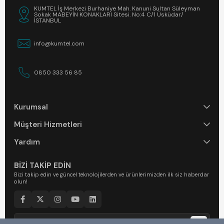
KUMTEL İş Merkezi Burhaniye Mah. Kanuni Sultan Süleyman
Sokak MABEYİN KONAKLARI Sitesi. No:4 C/1 Üsküdar/
İSTANBUL
info@kumtel.com
0850 333 56 85
Kurumsal
Müşteri Hizmetleri
Yardım
BİZİ TAKİP EDİN
Bizi takip edin ve güncel teknolojilerden ve ürünlerimizden ilk siz haberdar
olun!