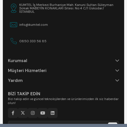
KUMTEL İş Merkezi Burhaniye Mah. Kanuni Sultan Süleyman
Sokak MABEYİN KONAKLARI Sitesi. No:4 C/1 Üsküdar/
İSTANBUL
info@kumtel.com
0850 333 56 85
Kurumsal
Müşteri Hizmetleri
Yardım
BİZİ TAKİP EDİN
Bizi takip edin ve güncel teknolojilerden ve ürünlerimizden ilk siz haberdar
olun!