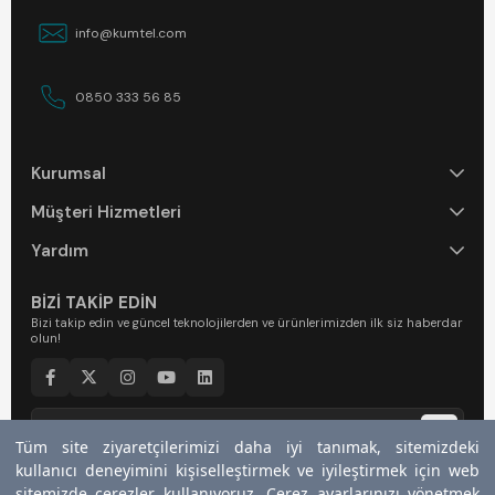
info@kumtel.com
0850 333 56 85
Kurumsal
Müşteri Hizmetleri
Yardım
BİZİ TAKİP EDİN
Bizi takip edin ve güncel teknolojilerden ve ürünlerimizden ilk siz haberdar
olun!
Tüm site ziyaretçilerimizi daha iyi tanımak, sitemizdeki
Tüm site ziyaretçilerimizi daha iyi tanımak, sitemizdeki
kullanıcı deneyimini kişiselleştirmek ve iyileştirmek için web
kullanıcı deneyimini kişiselleştirmek ve iyileştirmek için web
Bültenimize kaydolarak
Kullanım Şartları
ve
Gizlilik Politikasını
kabul
edersiniz.
sitemizde çerezler kullanıyoruz. Çerez ayarlarınızı yönetmek
sitemizde çerezler kullanıyoruz. Çerez ayarlarınızı yönetmek