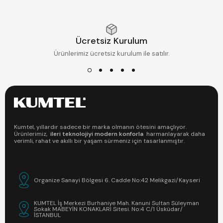
Ücretsiz Kurulum
Ürünlerimiz ücretsiz kurulum ile satılır.
Kumtel, yıllardır sadece bir marka olmanın ötesini amaçlıyor.
Ürünlerimiz,
ileri teknolojiyi modern konforla
harmanlayarak daha
verimli, rahat ve akıllı bir yaşam sürmeniz için tasarlanmıştır.
Organize Sanayi Bölgesi 6. Cadde No:42 Melikgazi/Kayseri
KUMTEL İş Merkezi Burhaniye Mah. Kanuni Sultan Süleyman
Sokak MABEYİN KONAKLARI Sitesi. No:4 C/1 Üsküdar/
İSTANBUL