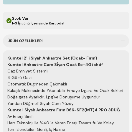
Stok Var
1-3 İş günü İçerisinde Kargoda!
ÜRÜN ÖZELLIKLERI
Kumtel 2'li Siyah Ankastre Set (Ocak- Fırın)
Kumtel Ankastre Cam Si̇yah Ocak
Ko-40tahdf
Gaz Emniyet Sistemli
4 Gözü Gazlı
Otomatik Düğmeden Çakmaklı
Bulaşık Makinesinde Yıkanabilir Emaye Izgara Ve Ocak Bekleri
Doğalgaza Ayarlıdır. Lpg'ye Dönüşüme Uygundur
Yandan Düğmeli Siyah Cam Yüzey
Kumtel Si̇yah Ankastre Fırın
B66-SF2(MT)4 PRO 3DÜĞ
A+ Enerji Sınıfı
Harr Teknoloji Ile %40 'a Varan Enerji Tasarrufu Ve Kolay
Temizlenebilen Geniş Iç Hazne