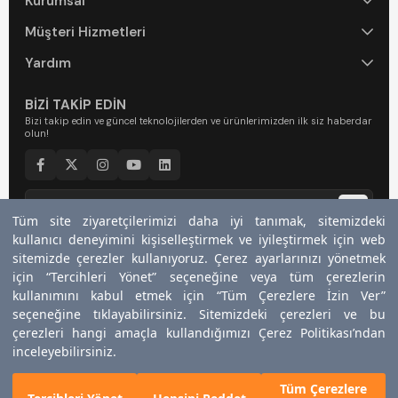
Kurumsal
Müşteri Hizmetleri
Yardım
BİZİ TAKİP EDİN
Bizi takip edin ve güncel teknolojilerden ve ürünlerimizden ilk siz haberdar
olun!
Tüm site ziyaretçilerimizi daha iyi tanımak, sitemizdeki
Tüm site ziyaretçilerimizi daha iyi tanımak, sitemizdeki
kullanıcı deneyimini kişiselleştirmek ve iyileştirmek için web
kullanıcı deneyimini kişiselleştirmek ve iyileştirmek için web
Bültenimize kaydolarak
Kullanım Şartları
ve
Gizlilik Politikasını
kabul
edersiniz.
sitemizde çerezler kullanıyoruz. Çerez ayarlarınızı yönetmek
sitemizde çerezler kullanıyoruz. Çerez ayarlarınızı yönetmek
için “Tercihleri Yönet” seçeneğine veya tüm çerezlerin
için “Tercihleri Yönet” seçeneğine veya tüm çerezlerin
kullanımını kabul etmek için “Tüm Çerezlere İzin Ver”
kullanımını kabul etmek için “Tüm Çerezlere İzin Ver”
© 2026, KUMTEL Powered by YG Digital
seçeneğine tıklayabilirsiniz. Sitemizdeki çerezleri ve bu
seçeneğine tıklayabilirsiniz. Sitemizdeki çerezleri ve bu
çerezleri hangi amaçla kullandığımızı Çerez Politikası’ndan
çerezleri hangi amaçla kullandığımızı Çerez Politikası’ndan
inceleyebilirsiniz.
inceleyebilirsiniz.
Tüm Çerezlere
Tüm Çerezlere