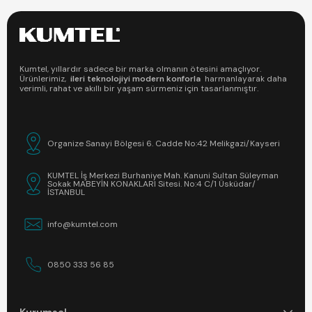
Kumtel, yıllardır sadece bir marka olmanın ötesini amaçlıyor.
Ürünlerimiz,
ileri teknolojiyi modern konforla
harmanlayarak daha
verimli, rahat ve akıllı bir yaşam sürmeniz için tasarlanmıştır.
Organize Sanayi Bölgesi 6. Cadde No:42 Melikgazi/Kayseri
KUMTEL İş Merkezi Burhaniye Mah. Kanuni Sultan Süleyman
Sokak MABEYİN KONAKLARI Sitesi. No:4 C/1 Üsküdar/
İSTANBUL
info@kumtel.com
0850 333 56 85