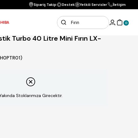
Ücretsiz Karg
Sipariş Takip
Destek
Yetkili Servisler
İletişim
re Mini Fırın LX-3525
HIBA
0
tik Turbo 40 Litre Mini Fırın LX-
H0PTR01)
Yakında Stoklarımıza Girecektir.