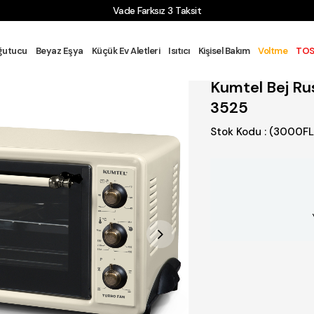
Yeni Üyelere 200 TL İndirim
 GRUBU
FIRIN
Mini / Midi Fırın
Kumtel Bej Rustik Turbo 40 Lit
ğutucu
Beyaz Eşya
Küçük Ev Aletleri
Isıtıcı
Kişisel Bakım
Voltme
TOS
Kumtel Bej Rus
3525
Stok Kodu
(3000FL