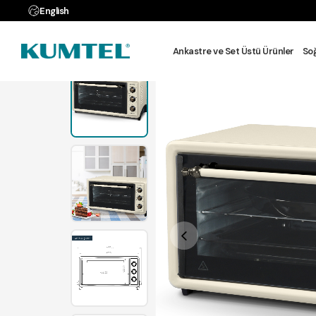
e Farksız 3 Taksit
English
Anasayfa
MUTFAK
Ankastre ve Set Üstü Ürünler
So