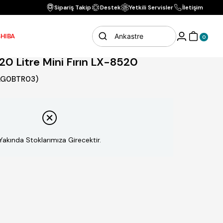
Vade Farksız 3 Ta
Sipariş Takip
Destek
Yetkili Servisler
İletişim
i Fırın LX-8520
HIBA
0
20 Litre Mini Fırın LX-8520
AG0BTR03)
Yakında Stoklarımıza Girecektir.