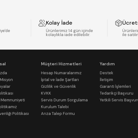
Kolay İade
Ücret
iye'de
Ürünlerimiz 14 gün içinde
Ürünleri
kolaylıkla iade edilebilir.
ile satılır
sal
Müşteri Hizmetleri
Yardım
ızda
Hesap Numaralarımız
Destek
/Misyon
İptal ve İade Şartları
İletişim
yalar
Gizlilik ve Güvenlik
Garanti İşlemleri
litikası
KVKK
Tedarikçi Başvuru
 Memnuniyeti
Servis Durum Sorgulama
Yetkili Servis Başvu
olitikamız
Kurulum Talebi
venliği Politikası
Arıza Talep Formu