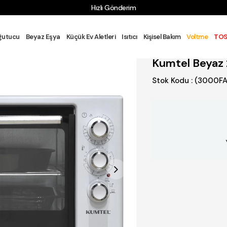
Hızlı Gönderim
TFAK GRUBU
FIRIN
Mini / Midi Fırın
Kumtel Beyaz 20 Litre Min
ğutucu
Beyaz Eşya
Küçük Ev Aletleri
Isıtıcı
Kişisel Bakım
Voltme
TOS
Kumtel Beyaz 
Stok Kodu
(3000F