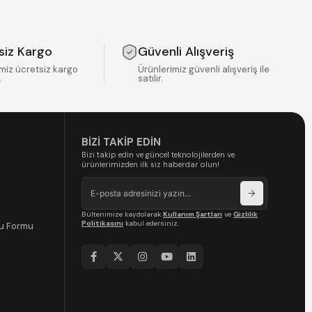
siz Kargo
Güvenli Alışveriş
miz ücretsiz kargo
Ürünlerimiz güvenli alışveriş ile
.
satılır.
BİZİ TAKİP EDİN
Bizi takip edin ve güncel teknolojilerden ve
ürünlerimizden ilk siz haberdar olun!
Bültenimize kaydolarak
Kullanım Şartları
ve
Gizlilik
Politikasını
kabul edersiniz.
ru Formu