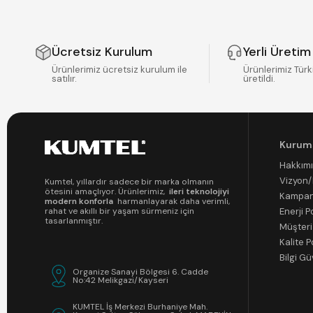
Ücretsiz Kurulum
Yerli Üretim
Ürünlerimiz ücretsiz kurulum ile
Ürünlerimiz Türk
satılır.
üretildi.
Kurum
Hakkım
Vizyon
Kumtel, yıllardır sadece bir marka olmanın
ötesini amaçlıyor. Ürünlerimiz,
ileri teknolojiyi
Kampan
modern konforla
harmanlayarak daha verimli,
Enerji Po
rahat ve akıllı bir yaşam sürmeniz için
tasarlanmıştır.
Müşteri
Kalite P
Bilgi Gü
Organize Sanayi Bölgesi 6. Cadde
No:42 Melikgazi/Kayseri
KUMTEL İş Merkezi Burhaniye Mah.