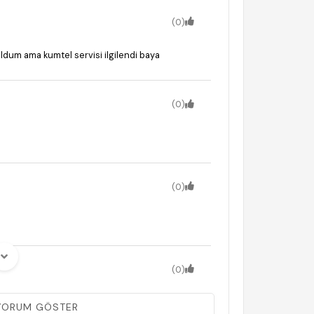
(0)
r oldum ama kumtel servisi ilgilendi baya
(0)
(0)
(0)
ma sapan birşey istediğimiz ürünle alakası yok...
 YORUM GÖSTER