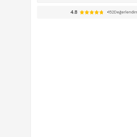
4.8
152
Değerlendi