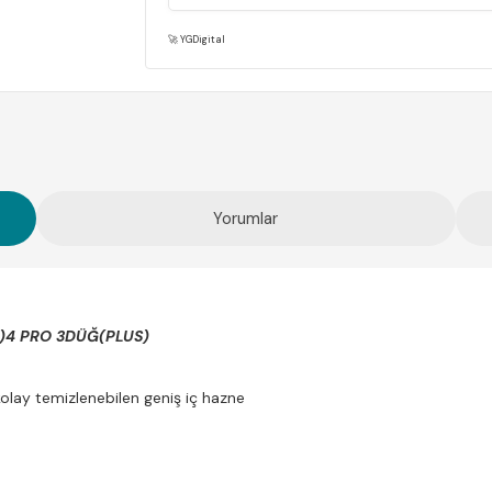
🚀 YGDigital
Ayşe D.
17 Temmuz 2026
Bayıldım çok güzel oldu
Yorumlar
T)4 PRO 3DÜĞ(PLUS)
 kolay temizlenebilen geniş iç hazne