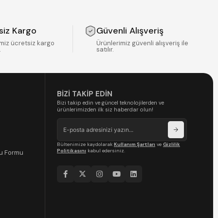
siz Kargo
Güvenli Alışveriş
miz ücretsiz kargo
Ürünlerimiz güvenli alışveriş ile
.
satılır.
BİZİ TAKİP EDİN
Bizi takip edin ve güncel teknolojilerden ve
ürünlerimizden ilk siz haberdar olun!
Bültenimize kaydolarak
Kullanım Şartları
ve
Gizlilik
Politikasını
kabul edersiniz.
ru Formu