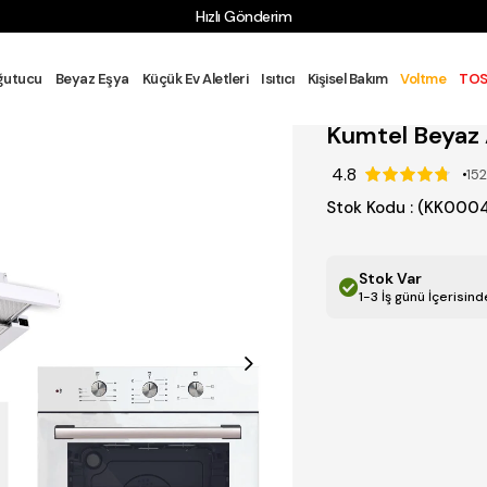
Hızlı Gönderim
FAK GRUBU
ANKASTRE ÜRÜNLER
Kumtel Beyaz Aspiratörlü Tur
ğutucu
Beyaz Eşya
Küçük Ev Aletleri
Isıtıcı
Kişisel Bakım
Voltme
TOS
Kumtel Beyaz 
4.8
152
Stok Kodu
(KK0004
Stok Var
1-3 İş günü İçerisin