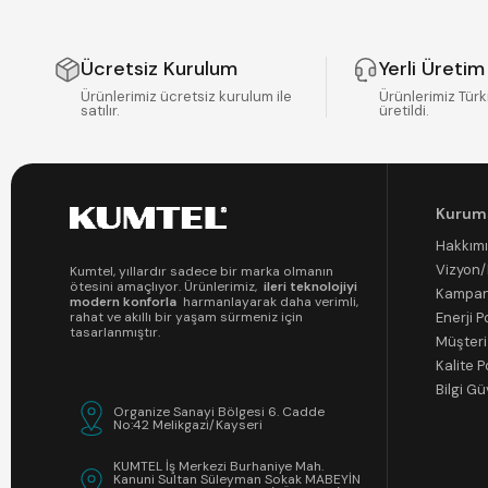
Ücretsiz Kurulum
Yerli Üretim
Ürünlerimiz ücretsiz kurulum ile
Ürünlerimiz Türk
satılır.
üretildi.
Kurum
Hakkım
Vizyon
Kumtel, yıllardır sadece bir marka olmanın
ötesini amaçlıyor. Ürünlerimiz,
ileri teknolojiyi
Kampan
modern konforla
harmanlayarak daha verimli,
Enerji Po
rahat ve akıllı bir yaşam sürmeniz için
tasarlanmıştır.
Müşteri
Kalite P
Bilgi Gü
Organize Sanayi Bölgesi 6. Cadde
No:42 Melikgazi/Kayseri
KUMTEL İş Merkezi Burhaniye Mah.
Kanuni Sultan Süleyman Sokak MABEYİN