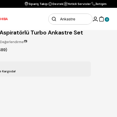
Vade Farksız 3 Ta
Sipariş Takip
Destek
Yetkili Servisler
İletişim
bo Ankastre Set
HIBA
0
Aspiratörlü Turbo Ankastre Set
📷
Değerlendirme
89)
de Kargoda!