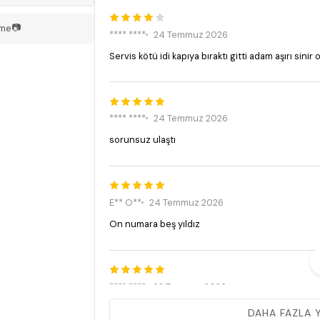
📷
rme
**** ****
24 Temmuz 2026
Servis kötü idi kapıya bıraktı gitti adam aşırı sini
**** ****
24 Temmuz 2026
sorunsuz ulaştı
E** O**
24 Temmuz 2026
On numara beş yıldız
**** ****
22 Temmuz 2026
Ocak ve aspıretor istediğim gibi geldi de fırın saç
DAHA FAZLA