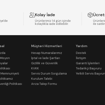
Kolay İade
Ücret
iye'de
Ürünlerimiz 14 gün içinde
Ürünleri
kolaylıkla iade edilebilir.
ile satılır
sal
Müşteri Hizmetleri
Yardım
ızda
Hesap Numaralarımız
Destek
/Misyon
İptal ve İade Şartları
İletişim
yalar
Gizlilik ve Güvenlik
Garanti İşlemleri
litikası
KVKK
Tedarikçi Başvuru
 Memnuniyeti
Servis Durum Sorgulama
Yetkili Servis Başvu
olitikamız
Kurulum Talebi
venliği Politikası
Arıza Talep Formu