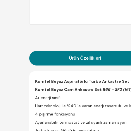
Ürün Özellikleri
Kumtel Beyaz Aspiratörlü Turbo Ankastre Set
Kumtel Beyaz Cam Ankastre Set
B66 - SF2 (M
A+ enerji sınıfı
Harr teknoloji ile %40 'a varan enerji tasarrufu ve
4 pişirme fonksiyonu
Ayarlanabilir termostat ve zil uyarılı zaman ayarı
Turbo Fan ve Güçlü iç aydınlatma