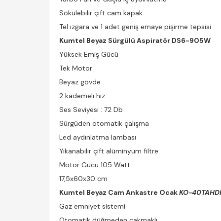
Sökülebilir çift cam kapak
Tel ızgara ve 1 adet geniş emaye pişirme tepsisi
Kumtel Beyaz Sürgülü Aspiratör
DS6-905W
Yüksek Emiş Gücü
Tek Motor
Beyaz gövde
2 kademeli hız
Ses Seviyesi : 72 Db
Sürgüden otomatik çalışma
Led aydınlatma lambası
Yıkanabilir çift alüminyum filtre
Motor Gücü 105 Watt
17,5x60x30 cm
Kumtel Beyaz Cam Ankastre Ocak
KO-40TAHD
Gaz emniyet sistemi
Otomatik düğmeden çakmaklı