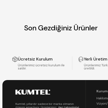
Son Gezdiğiniz Ürünler
Ücretsiz Kurulum
Yerli Üretim
Ürünlerimiz ücretsiz kurulum ile
Ürünlerimiz Türk
satılır.
üretildi.
Kurum
Hakkım
Vizyon
Kumtel, yıllardır sadece bir marka olmanın
ötesini amaçlıyor. Ürünlerimiz,
ileri teknolojiyi