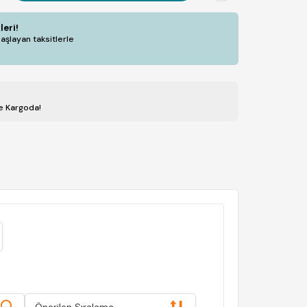
leri!
aşlayan taksitlerle
de Kargoda!