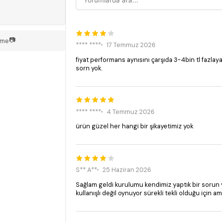
📷
rme
**** ****
17 Temmuz 2026
fiyat performans aynısını çarşıda 3-4bin tl fazlay
sorn yok.
**** ****
4 Temmuz 2026
ürün güzel her hangi bir şikayetimiz yok
S** A**
25 Haziran 2026
Sağlam geldi kurulumu kendimiz yaptık bir sorun
kullanışlı değil oynuyor sürekli tekli olduğu için 