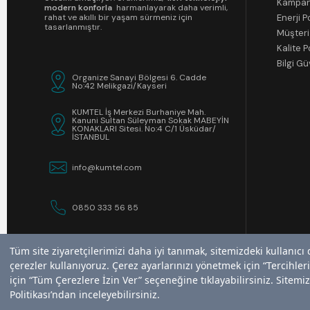
Kampan
modern konforla
harmanlayarak daha verimli,
Enerji Po
rahat ve akıllı bir yaşam sürmeniz için
tasarlanmıştır.
Müşteri
Kalite P
Bilgi Gü
Organize Sanayi Bölgesi 6. Cadde
No:42 Melikgazi/Kayseri
KUMTEL İş Merkezi Burhaniye Mah.
Kanuni Sultan Süleyman Sokak MABEYİN
KONAKLARI Sitesi. No:4 C/1 Üsküdar/
İSTANBUL
info@kumtel.com
0850 333 56 85
Tüm site ziyaretçilerimizi daha iyi tanımak, sitemizdeki kullanıcı
Tüm site ziyaretçilerimizi daha iyi tanımak, sitemizdeki kullanıcı
çerezler kullanıyoruz. Çerez ayarlarınızı yönetmek için “Tercihl
çerezler kullanıyoruz. Çerez ayarlarınızı yönetmek için “Tercihl
© 2026, KUMTEL Powered by YG Digital
için “Tüm Çerezlere İzin Ver” seçeneğine tıklayabilirsiniz. Sitem
için “Tüm Çerezlere İzin Ver” seçeneğine tıklayabilirsiniz. Sitem
Politikası’ndan inceleyebilirsiniz.
Politikası’ndan inceleyebilirsiniz.