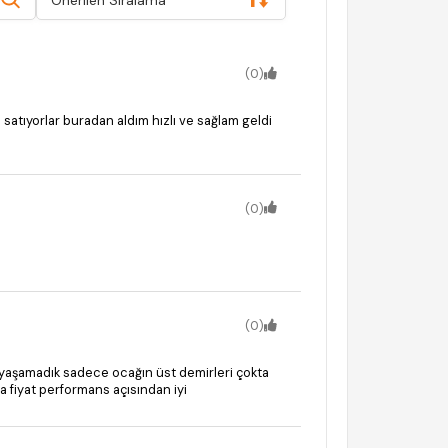
Önerilen Sıralama
(0)
a satıyorlar buradan aldım hızlı ve sağlam geldi
(0)
(0)
 yaşamadık sadece ocağın üst demirleri çokta
ama fiyat performans açısından iyi