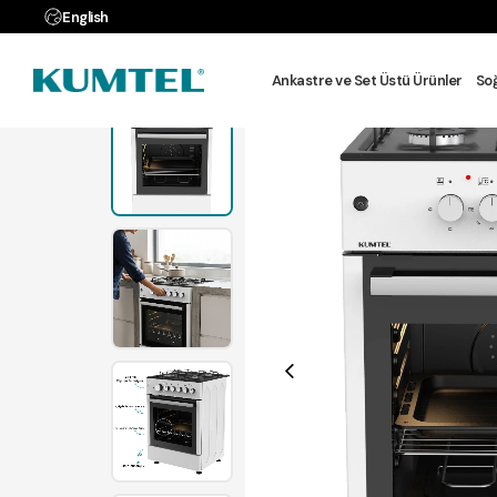
e Farksız 3 Taksit
English
Anasayfa
MU
Ankastre ve Set Üstü Ürünler
So