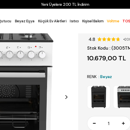
Yeni Üyelere 200 TL İndirim
TFAK GRUBU
FIRIN
Tam Boy Fırın
Kumtel Tam Boy Fırın Bey
ğutucu
Beyaz Eşya
Küçük Ev Aletleri
Isıtıcı
Kişisel Bakım
Voltme
TOS
Kumtel Tam B
4.8
20
Stok Kodu
(3005TM
10.679,00 TL
RENK
: Beyaz