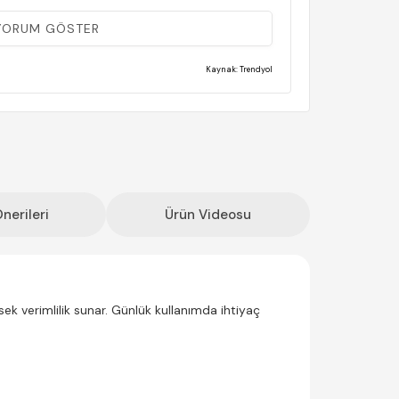
(0)
 YORUM GÖSTER
Kaynak: Trendyol
(0)
am geldi yetkili servisle irtibata gectigim gün
 için tercih edilebilecek bir ürün fiyatına göre gayet
nerileri
Ürün Videosu
ek verimlilik sunar. Günlük kullanımda ihtiyaç