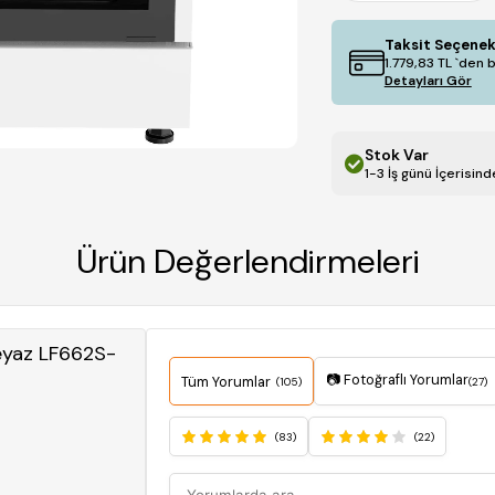
Taksit Seçenek
1.779,83 TL
`den b
Detayları Gör
Stok Var
1-3 İş günü İçerisin
Ürün Değerlendirmeleri
eyaz LF662S-
📷 Fotoğraflı Yorumlar
Tüm Yorumlar
(105)
(27)
(83)
(22)