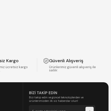
siz Kargo
Güvenli Alışveriş
miz ücretsiz kargo
Ürünlerimiz güvenli alışveriş ile
.
satılır.
BİZİ TAKİP EDİN
Bizi takip edin ve güncel teknolojilerden ve
ürünlerimizden ilk siz haberdar olun!