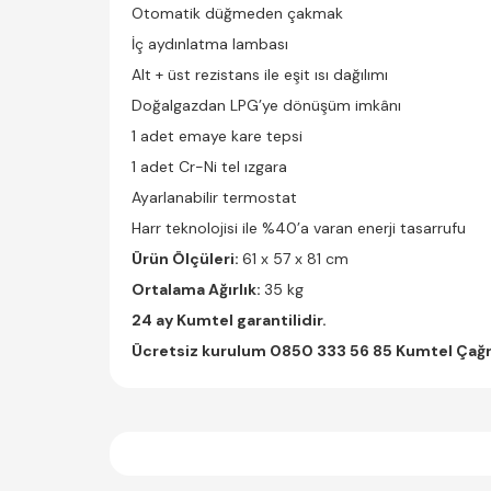
Otomatik düğmeden çakmak
İç aydınlatma lambası
Alt + üst rezistans ile eşit ısı dağılımı
Doğalgazdan LPG’ye dönüşüm imkânı
1 adet emaye kare tepsi
1 adet Cr-Ni tel ızgara
Ayarlanabilir termostat
Harr teknolojisi ile %40’a varan enerji tasarrufu
Ürün Ölçüleri:
61 x 57 x 81 cm
Ortalama Ağırlık:
35 kg
24 ay Kumtel garantilidir.
Ücretsiz kurulum 0850 333 56 85 Kumtel Çağr