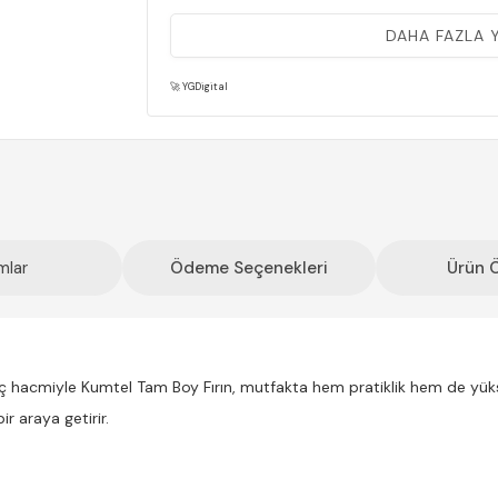
Emrah a.
02 Nisan 2026
DAHA FAZLA
Gayet güzel ve kullanışlı
🚀 YGDigital
**** ****
19 Mart 2026
kumtel firinim geldi minyatür görünümlü hafif sağl
ilgilenip servis çıkardılar...yeri müsait olmayanlar
iyi
mlar
Ödeme Seçenekleri
Ürün Ö
 iç hacmiyle Kumtel Tam Boy Fırın, mutfakta hem pratiklik hem de yüks
r araya getirir.