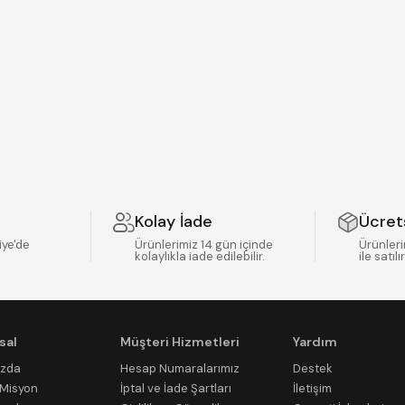
Kolay İade
Ücret
iye'de
Ürünlerimiz 14 gün içinde
Ürünleri
kolaylıkla iade edilebilir.
ile satılır
sal
Müşteri Hizmetleri
Yardım
ızda
Hesap Numaralarımız
Destek
/Misyon
İptal ve İade Şartları
İletişim