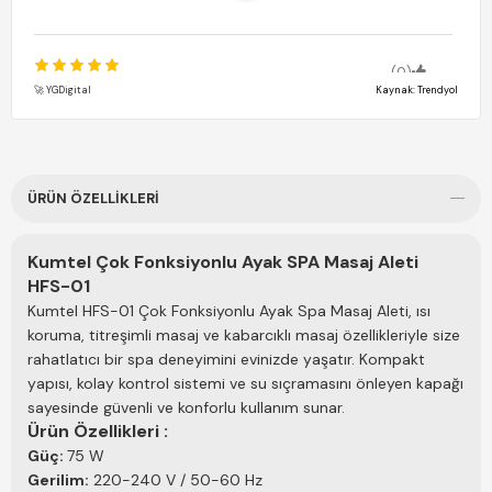
(0)
Naime K.
22 Mayıs 2026
🚀 YGDigital
Kaynak: Trendyol
Kullanması çok keyifli,rahatlatıcı bir ürün.Gunun stresini atmak
için iyi bir terapi.Kullanirken içine nem bombasi suda eriyen
toplardan da attım harika oldu.
ÜRÜN ÖZELLIKLERI
Kumtel Çok Fonksiyonlu Ayak SPA Masaj Aleti
HFS-01
Kumtel HFS-01 Çok Fonksiyonlu Ayak Spa Masaj Aleti, ısı
koruma, titreşimli masaj ve kabarcıklı masaj özellikleriyle size
rahatlatıcı bir spa deneyimini evinizde yaşatır. Kompakt
yapısı, kolay kontrol sistemi ve su sıçramasını önleyen kapağı
sayesinde güvenli ve konforlu kullanım sunar.
Ürün Özellikleri :
Güç:
75 W
Gerilim:
220-240 V / 50-60 Hz