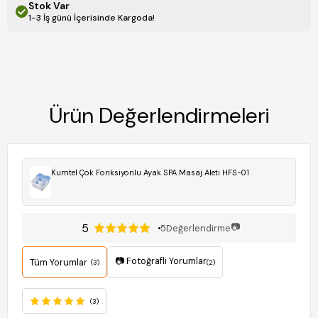
Stok Var
1-3 İş günü İçerisinde Kargoda!
Ürün Değerlendirmeleri
Kumtel Çok Fonksiyonlu Ayak SPA Masaj Aleti HFS-01
5
📷
5
Değerlendirme
📷 Fotoğraflı Yorumlar
Tüm Yorumlar
(3)
(2)
(3)