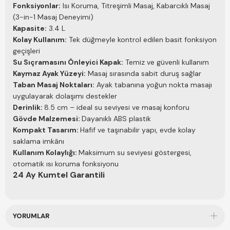
Fonksiyonlar:
Isı Koruma, Titreşimli Masaj, Kabarcıklı Masaj
(3-in-1 Masaj Deneyimi)
Kapasite:
3.4 L
Kolay Kullanım:
Tek düğmeyle kontrol edilen basit fonksiyon
geçişleri
Su Sıçramasını Önleyici Kapak:
Temiz ve güvenli kullanım
Kaymaz Ayak Yüzeyi:
Masaj sırasında sabit duruş sağlar
Taban Masaj Noktaları:
Ayak tabanına yoğun nokta masajı
uygulayarak dolaşımı destekler
Derinlik:
8.5 cm – ideal su seviyesi ve masaj konforu
Gövde Malzemesi:
Dayanıklı ABS plastik
Kompakt Tasarım:
Hafif ve taşınabilir yapı, evde kolay
saklama imkânı
Kullanım Kolaylığı:
Maksimum su seviyesi göstergesi,
otomatik ısı koruma fonksiyonu
24 Ay Kumtel Garantili
YORUMLAR