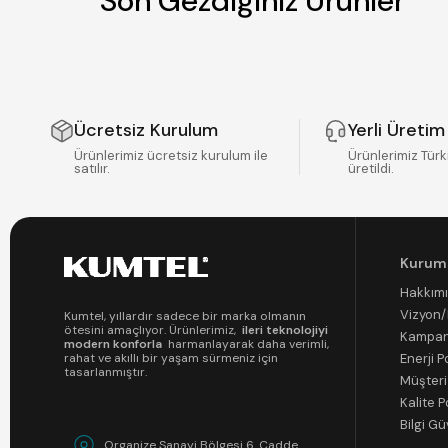
Son Gezdiğiniz Ürünler
Ücretsiz Kurulum
Yerli Üretim
Ürünlerimiz ücretsiz kurulum ile
Ürünlerimiz Türk
satılır.
üretildi.
Kurum
Hakkım
Vizyon
Kumtel, yıllardır sadece bir marka olmanın
ötesini amaçlıyor. Ürünlerimiz,
ileri teknolojiyi
Kampan
modern konforla
harmanlayarak daha verimli,
Enerji Po
rahat ve akıllı bir yaşam sürmeniz için
tasarlanmıştır.
Müşteri
Kalite P
Bilgi Gü
Organize Sanayi Bölgesi 6. Cadde