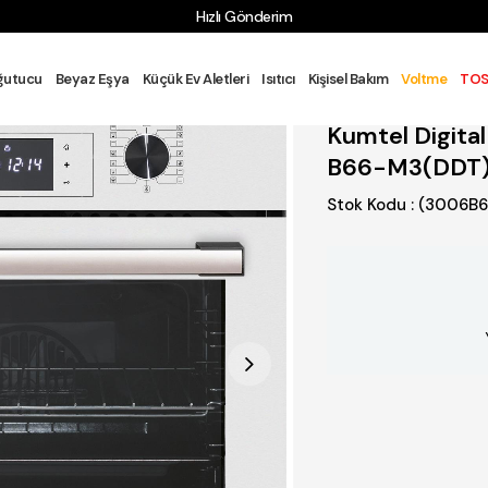
Hızlı Gönderim
ANKASTRE ÜRÜNLER
Ankastre Fırın
Kumtel Digital Beyaz Ankas
ğutucu
Beyaz Eşya
Küçük Ev Aletleri
Isıtıcı
Kişisel Bakım
Voltme
TOS
Kumtel Digital
B66-M3(DDT
Stok Kodu
(3006B6