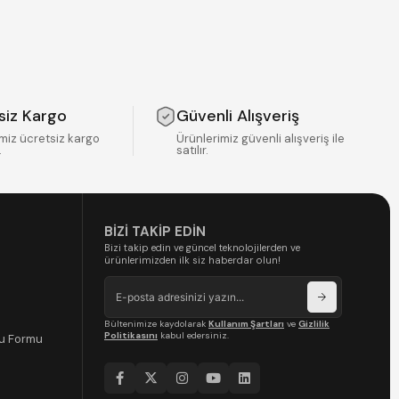
siz Kargo
Güvenli Alışveriş
miz ücretsiz kargo
Ürünlerimiz güvenli alışveriş ile
.
satılır.
BİZİ TAKİP EDİN
Bizi takip edin ve güncel teknolojilerden ve
ürünlerimizden ilk siz haberdar olun!
Bültenimize kaydolarak
Kullanım Şartları
ve
Gizlilik
Politikasını
kabul edersiniz.
ru Formu