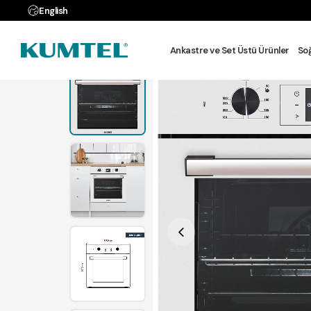
English
Anasayfa
MUTFAK GRUBU
Ankastre ve Set Üstü Ürünler
So