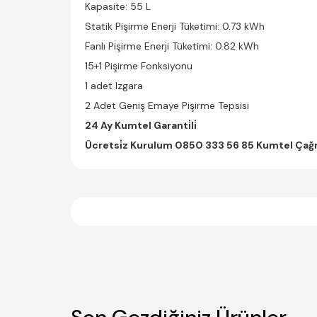
Kapasite: 55 L
Statik Pişirme Enerji Tüketimi: 0.73 kWh
Fanlı Pişirme Enerji Tüketimi: 0.82 kWh
15+1 Pişirme Fonksiyonu
1 adet Izgara
2 Adet Geniş Emaye Pişirme Tepsisi
24 Ay Kumtel Garanti̇li̇
Ücretsi̇z Kurulum 0850 333 56 85 Kumtel Çağrı