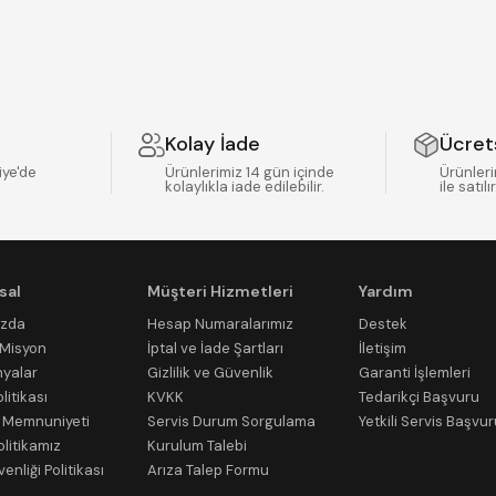
Kolay İade
Ücret
iye'de
Ürünlerimiz 14 gün içinde
Ürünleri
kolaylıkla iade edilebilir.
ile satılır
sal
Müşteri Hizmetleri
Yardım
ızda
Hesap Numaralarımız
Destek
/Misyon
İptal ve İade Şartları
İletişim
yalar
Gizlilik ve Güvenlik
Garanti İşlemleri
litikası
KVKK
Tedarikçi Başvuru
 Memnuniyeti
Servis Durum Sorgulama
Yetkili Servis Başvu
olitikamız
Kurulum Talebi
venliği Politikası
Arıza Talep Formu