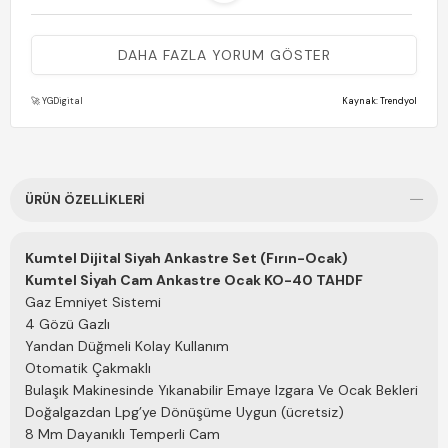
(0)
DAHA FAZLA YORUM GÖSTER
F** K**
28 Kasım 2025
Fiyat performans ürünü. Şık ve ihtiyaca cevap verecek bir ürün
🚀 YGDigital
Kaynak: Trendyol
(0)
B** K**
30 Ekim 2025
ÜRÜN ÖZELLIKLERI
1 gün içinde teslim saglandi sorunsuz ve cok kaliteli. cok
memnumum 1 gun sonra da kurulum icin geldiler. hizmet harika
Kumtel Dijital Siyah Ankastre Set (Fırın-Ocak)
Kumtel Si̇yah Cam Ankastre Ocak
KO-40 TAHDF
Gaz Emniyet Sistemi
4 Gözü Gazlı
Yandan Düğmeli Kolay Kullanım
Otomatik Çakmaklı
(0)
Bulaşık Makinesinde Yıkanabilir Emaye Izgara Ve Ocak Bekleri
G** D**
02 Ağustos 2025
Doğalgazdan Lpg’ye Dönüşüme Uygun (ücretsiz)
Ürün nasıl bilmiyoruz çünkü bir haftadır servis bekliyoruz
8 Mm Dayanıklı Temperli Cam
taşındığım evde Ocak yok iki çoçuğum var ve mağdur edildim