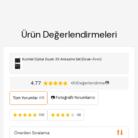
Ürün Değerlendirmeleri
Kumtel Dijital Siyah 2'li Ankastre Set (Ocak-Fırın)
4.77
📷
30
Değerlendirme
📷 Fotoğraflı Yorumlar
Tüm Yorumlar
(17)
(11)
(13)
(4)
Önerilen Sıralama