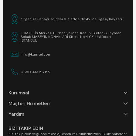
Organize Sanayi Bölgesi 6. Cadde No:42 Melikgazi/Kayseri
KUMTEL İş Merkezi Burhaniye Mah. Kanuni Sultan Süleyman
Sokak MABEYİN KONAKLARI Sitesi. No:4 C/1 Üsküdar/
İSTANBUL
info@kumtel.com
0850 333 56 85
Kurumsal
Müşteri Hizmetleri
Yardım
BİZİ TAKİP EDİN
Bizi takip edin ve güncel teknolojilerden ve ürünlerimizden ilk siz haberdar