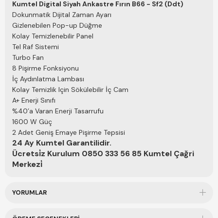
Kumtel Digital Siyah Ankastre Fırın
B66 - Sf2 (Ddt)
günlük arayıp acil olduğunu söylediğim halde umursamıyor
Dokunmatik Dijital Zaman Ayarı
gelmiyor servis almayın pişmanlık.Güncelleme servis günler
sonra geldi fırını kurdu ama Ocak kusurlu geldi günlerdir
Gizlenebilen Pop-up Düğme
bekliyorum kim bilir daha ne kadar bekleyeceğiz resmen
Kolay Temizlenebilir Panel
mağdur edildik ben bu markanın böyle olduğunu kesinlikle
Tel Raf Sistemi
bilmiyorumdum fırına gelince şimdilik bir sorun yok pişirmeside
gayet güzel
Turbo Fan
8 Pişirme Fonksiyonu
İç Aydınlatma Lambası
Kolay Temizlik Için Sökülebilir İç Cam
A+ Enerji Sınıfı
%40’a Varan Enerji Tasarrufu
1600 W Güç
2 Adet Geniş Emaye Pişirme Tepsisi
24 Ay Kumtel Garantilidir.
Ücretsi̇z Kurulum 0850 333 56 85 Kumtel Çağri
Merkezi̇
YORUMLAR