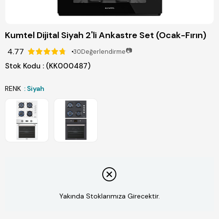
Kumtel Dijital Siyah 2'li Ankastre Set (Ocak-Fırın)
4.77
📷
30
Değerlendirme
Stok Kodu
(KK000487)
RENK
: Siyah
Yakında Stoklarımıza Girecektir.