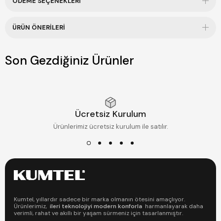
ÖDEME SEÇENEKLERI
ÜRÜN ÖNERILERI
Son Gezdiğiniz Ürünler
Ücretsiz Kurulum
Ürünlerimiz ücretsiz kurulum ile satılır.
Kumtel, yıllardır sadece bir marka olmanın ötesini amaçlıyor.
Ürünlerimiz,
ileri teknolojiyi modern konforla
harmanlayarak daha
verimli, rahat ve akıllı bir yaşam sürmeniz için tasarlanmıştır.