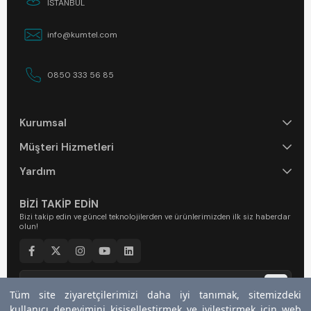
İSTANBUL
info@kumtel.com
0850 333 56 85
Kurumsal
Müşteri Hizmetleri
Yardım
BİZİ TAKİP EDİN
Bizi takip edin ve güncel teknolojilerden ve ürünlerimizden ilk siz haberdar
olun!
Tüm site ziyaretçilerimizi daha iyi tanımak, sitemizdeki
Tüm site ziyaretçilerimizi daha iyi tanımak, sitemizdeki
kullanıcı deneyimini kişiselleştirmek ve iyileştirmek için web
kullanıcı deneyimini kişiselleştirmek ve iyileştirmek için web
Bültenimize kaydolarak
Kullanım Şartları
ve
Gizlilik Politikasını
kabul