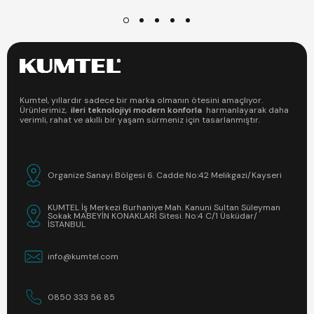
Kumtel, yıllardır sadece bir marka olmanın ötesini amaçlıyor.
Ürünlerimiz,
ileri teknolojiyi modern konforla
harmanlayarak daha
verimli, rahat ve akıllı bir yaşam sürmeniz için tasarlanmıştır.
Organize Sanayi Bölgesi 6. Cadde No:42 Melikgazi/Kayseri
KUMTEL İş Merkezi Burhaniye Mah. Kanuni Sultan Süleyman
Sokak MABEYİN KONAKLARI Sitesi. No:4 C/1 Üsküdar/
İSTANBUL
info@kumtel.com
0850 333 56 85