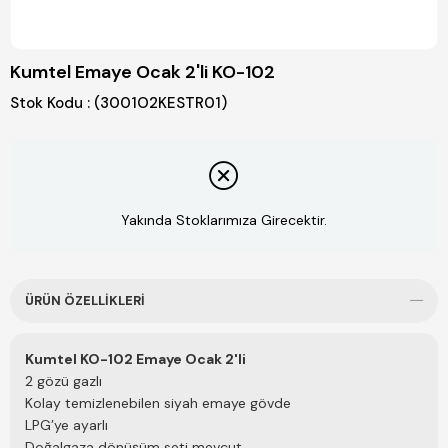
Kumtel Emaye Ocak 2'li KO-102
Stok Kodu
(3001O2KESTR01)
Yakında Stoklarımıza Girecektir.
ÜRÜN ÖZELLIKLERI
Kumtel KO-102 Emaye Ocak 2'li
2 gözü gazlı
Kolay temizlenebilen siyah emaye gövde
LPG’ye ayarlı
Doğalgaza dönüşüm seti mevcut