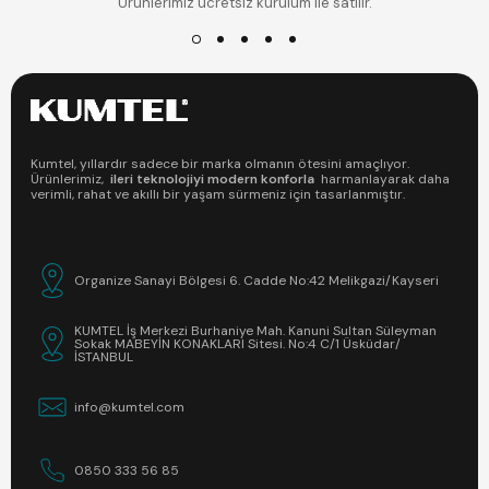
Ürünlerimiz ücretsiz kurulum ile satılır.
Kumtel, yıllardır sadece bir marka olmanın ötesini amaçlıyor.
Ürünlerimiz,
ileri teknolojiyi modern konforla
harmanlayarak daha
verimli, rahat ve akıllı bir yaşam sürmeniz için tasarlanmıştır.
Organize Sanayi Bölgesi 6. Cadde No:42 Melikgazi/Kayseri
KUMTEL İş Merkezi Burhaniye Mah. Kanuni Sultan Süleyman
Sokak MABEYİN KONAKLARI Sitesi. No:4 C/1 Üsküdar/
İSTANBUL
info@kumtel.com
0850 333 56 85