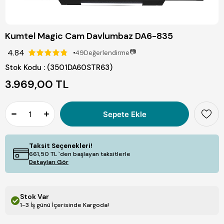
Kumtel Magic Cam Davlumbaz DA6-835
4.84
📷
49
Değerlendirme
Stok Kodu
(3501DA60STR63)
3.969,00 TL
Taksit Seçenekleri!
661,50 TL
`den başlayan taksitlerle
Detayları Gör
Stok Var
1-3 İş günü İçerisinde Kargoda!