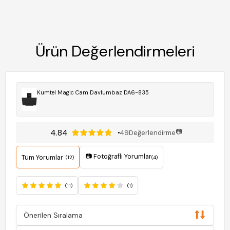
Ürün Değerlendirmeleri
Kumtel Magic Cam Davlumbaz DA6-835
4.84
📷
49
Değerlendirme
📷 Fotoğraflı Yorumlar
Tüm Yorumlar
(12)
(4)
(11)
(1)
Önerilen Sıralama