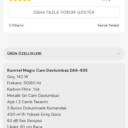
(0)
MURAT K.
23 Şubat 2026
DAHA FAZLA YORUM GÖSTER
Kumtel kalitesi fena değil
🚀 YGDigital
Kaynak: Trendyol
(0)
**** ****
17 Şubat 2026
Memnun oldum
ÜRÜN ÖZELLIKLERI
Kumtel Magic Cam Davlumbaz DA6-835
Güç: 142 W
Frekans: 50/60 Hz
Karbon Filtre: Yok
Metalik Gri Cam Davlumbaz
Açılı / 2 Camlı Tasarım
5 Buton Dokunmatik Kumandalı
450 m³/h Yüksek Emiş Gücü
63 dB Ses Seviyesi
1 Adet 30 cm Baca