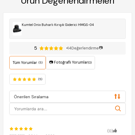
Ürün Değerlendirmeleri
Kumtel Onix Buharlı Kırışık Giderici HMGS-04
5
📷
14
Değerlendirme
📷 Fotoğraflı Yorumlar
Tüm Yorumlar
(5)
(0)
(5)
Önerilen Sıralama
(0)