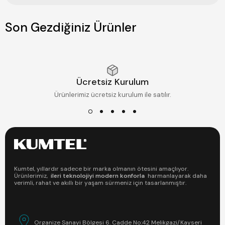
Son Gezdiğiniz Ürünler
Ücretsiz Kurulum
Ürünlerimiz ücretsiz kurulum ile satılır.
Kumtel, yıllardır sadece bir marka olmanın ötesini amaçlıyor.
Ürünlerimiz,
ileri teknolojiyi modern konforla
harmanlayarak daha
verimli, rahat ve akıllı bir yaşam sürmeniz için tasarlanmıştır.
Organize Sanayi Bölgesi 6. Cadde No:42 Melikgazi/Kayseri