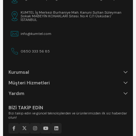
KUMTEL İş Merkezi Burhaniye Mah. Kanuni Sultan Süleyman
Sokak MABEYİN KONAKLARI Sitesi. No:4 C/1 Üsküdar/
İSTANBUL
info@kumtel.com
0850 333 56 85
Kurumsal
Müşteri Hizmetleri
Yardım
BİZİ TAKİP EDİN
Bizi takip edin ve güncel teknolojilerden ve ürünlerimizden ilk siz haberdar
olun!