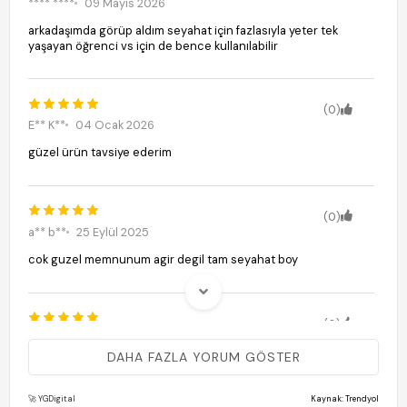
**** ****
09 Mayıs 2026
arkadaşımda görüp aldım seyahat için fazlasıyla yeter tek
yaşayan öğrenci vs için de bence kullanılabilir
(0)
E** K**
04 Ocak 2026
güzel ürün tavsiye ederim
(0)
a** b**
25 Eylül 2025
cok guzel memnunum agir degil tam seyahat boy
(0)
M** T**
29 Ağustos 2025
DAHA FAZLA YORUM GÖSTER
artık ütüm var
🚀 YGDigital
Kaynak: Trendyol