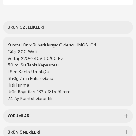
(0)
H** S**
29 Ağustos 2025
Ürüne bayıldım. Çok teşekkür ediyorum fiyat açısından da
ÜRÜN ÖZELLIKLERI
açgözlü davranılmadan makul bir ücrette satışta...
Kumtel Onix Buharlı Kırışık Giderici HMGS-04
Güç: 800 Watt
Voltaj: 220~240V, 50/60 Hz
50 ml Su Tankı Kapasitesi
1.9 m Kablo Uzunluğu
18+3gr/min Buhar Gücü
Hızlı Isınma
Ürün Boyutları: 132 x 131 x 91 mm
24 Ay Kumtel Garantili
YORUMLAR
ÜRÜN ÖNERILERI