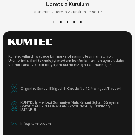
Ücretsiz Kurulum
Ürünlerimiz ücretsiz kurulum ile satılır.
Kumtel, yıllardır sadece bir marka olmanın ötesini amaçlıyor.
Ürünlerimiz,
ileri teknolojiyi modern konforla
harmanlayarak daha
verimli, rahat ve akıllı bir yaşam sürmeniz için tasarlanmıştır.
Organize Sanayi Bölgesi 6. Cadde No:42 Melikgazi/Kayseri
KUMTEL İş Merkezi Burhaniye Mah. Kanuni Sultan Süleyman
Sokak MABEYİN KONAKLARI Sitesi. No:4 C/1 Üsküdar/
İSTANBUL
info@kumtel.com