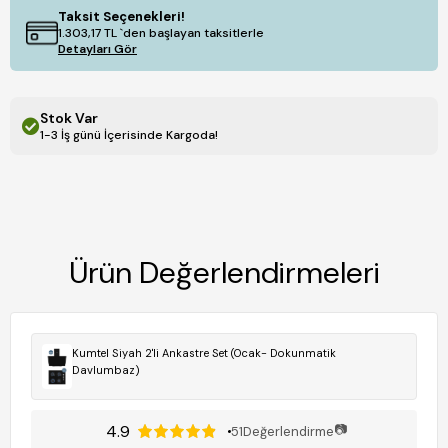
Taksit Seçenekleri!
1.303,17 TL
`den başlayan taksitlerle
Detayları Gör
Stok Var
1-3 İş günü İçerisinde Kargoda!
Ürün Değerlendirmeleri
Kumtel Siyah 2'li Ankastre Set (Ocak- Dokunmatik
Davlumbaz)
4.9
📷
51
Değerlendirme