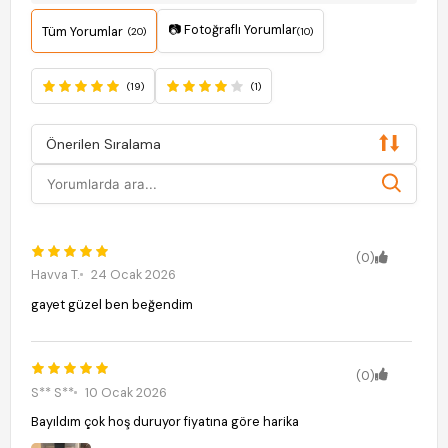
📷 Fotoğraflı Yorumlar
Tüm Yorumlar
(20)
(10)
(19)
(1)
Önerilen Sıralama
(0)
Havva T.
24 Ocak 2026
gayet güzel ben beğendim
(0)
S** S**
10 Ocak 2026
Bayıldım çok hoş duruyor fiyatına göre harika