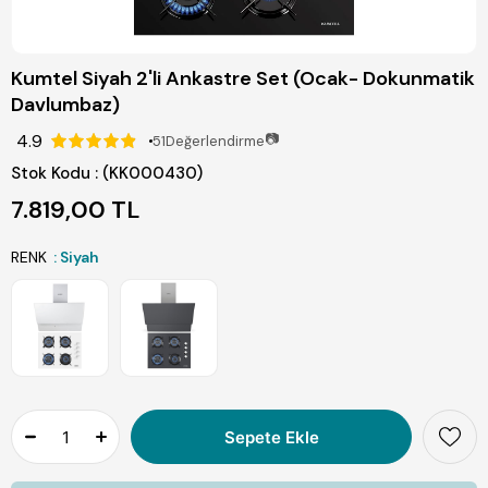
Kumtel Siyah 2'li Ankastre Set (Ocak- Dokunmatik
Davlumbaz)
4.9
📷
51
Değerlendirme
Stok Kodu
(KK000430)
7.819,00 TL
RENK
: Siyah