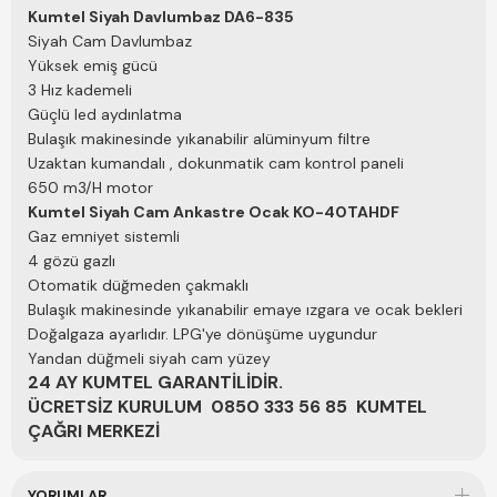
Kumtel Siyah Davlumbaz
DA6-835
Siyah Cam Davlumbaz
Yüksek emiş gücü
3 Hız kademeli
Güçlü led aydınlatma
Bulaşık makinesinde yıkanabilir alüminyum filtre
Uzaktan kumandalı , dokunmatik cam kontrol paneli
650 m3/H motor
Kumtel Siyah Cam Ankastre Ocak
KO-40TAHDF
Gaz emniyet sistemli
4 gözü gazlı
Otomatik düğmeden çakmaklı
Bulaşık makinesinde yıkanabilir emaye ızgara ve ocak bekleri
Doğalgaza ayarlıdır. LPG'ye dönüşüme uygundur
Yandan düğmeli siyah cam yüzey
24 AY KUMTEL GARANTİLİDİR.
ÜCRETSİZ KURULUM 0850 333 56 85 KUMTEL
ÇAĞRI MERKEZİ
YORUMLAR