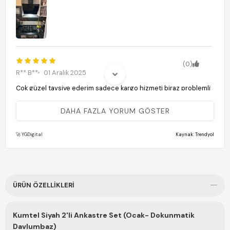
(0)
R** B**
01 Aralık 2025
Çok güzel tavsiye ederim sadece kargo hizmeti biraz problemli
DAHA FAZLA YORUM GÖSTER
(0)
Nuray Ö.
08 Kasım 2025
🚀 YGDigital
Kaynak: Trendyol
çok memnunum
(0)
ÜRÜN ÖZELLIKLERI
Ş** A**
23 Ekim 2025
Bayanlar harika durdu ocagim tavsiye ederim Davlumbaz
Kumtel Siyah 2'li Ankastre Set (Ocak- Dokunmatik
dokumatik çok beğendim 🥰
Davlumbaz)