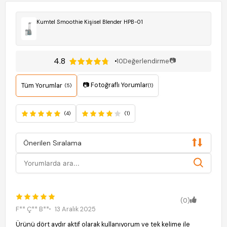
Kumtel Smoothie Kişisel Blender HPB-01
4.8
📷
10
Değerlendirme
📷 Fotoğraflı Yorumlar
Tüm Yorumlar
(5)
(1)
(4)
(1)
Önerilen Sıralama
(0)
F** Ç** B**
13 Aralık 2025
Ürünü dört aydır aktif olarak kullanıyorum ve tek kelime ile