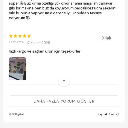
süper.🤩 Buz kırma özelliği yok diyorlar ama maşallah canavar
gibi bir makine ben buz da koyuyorum parçalıyor.Pudra şekerini
bile bununla yapıyorum o derece iyi.Gönülden tavsiye
ediyorum 🥰
(0)
**** ****
17 Kasım 2025
hızlı kargo ve sağlam ürün için teşekkürler
(0)
**** ****
08 Kasım 2024
DAHA FAZLA YORUM GÖSTER
Maalesef eşime aldım ürün geldi ama çalışmıyor maalesef
🚀 YGDigital
Kaynak: Trendyol