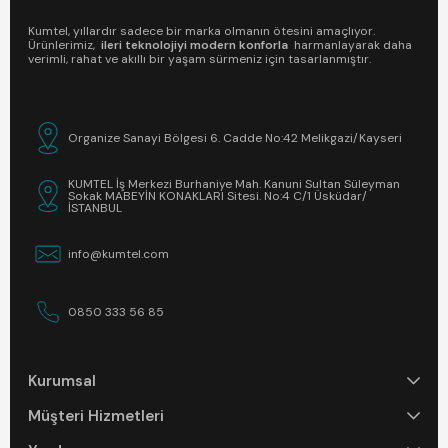
Kumtel, yıllardır sadece bir marka olmanın ötesini amaçlıyor.
Ürünlerimiz,
ileri teknolojiyi modern konforla
harmanlayarak daha
verimli, rahat ve akıllı bir yaşam sürmeniz için tasarlanmıştır.
Organize Sanayi Bölgesi 6. Cadde No:42 Melikgazi/Kayseri
KUMTEL İş Merkezi Burhaniye Mah. Kanuni Sultan Süleyman
Sokak MABEYİN KONAKLARI Sitesi. No:4 C/1 Üsküdar/
İSTANBUL
info@kumtel.com
0850 333 56 85
Kurumsal
Müşteri Hizmetleri