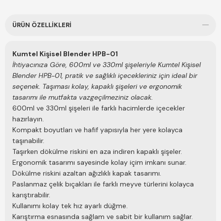
(0)
r** Y**
17 Ağustos 2024
Sağlam bir şekilde ulaştı
ÜRÜN ÖZELLIKLERI
Kumtel Kişisel Blender HPB-01
(0)
İhtiyacınıza Göre, 600ml ve 330ml şişeleriyle Kumtel Kişisel
N** K**
19 Temmuz 2024
Blender HPB-01, pratik ve sağlıklı içecekleriniz için ideal bir
Bu fiyata müthiş ağız kısmı daha kaliteli olabilirdi sadece ama
seçenek. Taşıması kolay, kapaklı şişeleri ve ergonomik
yine de iş görüyor müthiş
tasarımı ile mutfakta vazgeçilmeziniz olacak.
600ml ve 330ml şişeleri ile farklı hacimlerde içecekler
hazırlayın.
Kompakt boyutları ve hafif yapısıyla her yere kolayca
taşınabilir.
Taşırken dökülme riskini en aza indiren kapaklı şişeler.
Ergonomik tasarımı sayesinde kolay içim imkanı sunar.
Dökülme riskini azaltan ağızlıklı kapak tasarımı.
Paslanmaz çelik bıçakları ile farklı meyve türlerini kolayca
karıştırabilir.
Kullanımı kolay tek hız ayarlı düğme.
Karıştırma esnasında sağlam ve sabit bir kullanım sağlar.