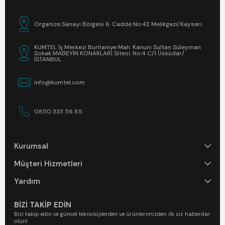
Organize Sanayi Bölgesi 6. Cadde No:42 Melikgazi/Kayseri
KUMTEL İş Merkezi Burhaniye Mah. Kanuni Sultan Süleyman
Sokak MABEYİN KONAKLARI Sitesi. No:4 C/1 Üsküdar/
İSTANBUL
info@kumtel.com
0850 333 56 85
Kurumsal
Müşteri Hizmetleri
Yardım
BİZİ TAKİP EDİN
Bizi takip edin ve güncel teknolojilerden ve ürünlerimizden ilk siz haberdar
olun!