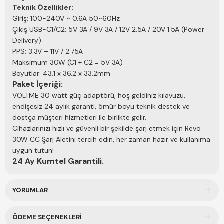
Teknik Özellikler:
Giriş: 100-240V ~ 0.6A 50~60Hz
Çıkış USB-C1/C2: 5V 3A / 9V 3A / 12V 2.5A / 20V 1.5A (Power
Delivery)
PPS: 3.3V – 11V / 2.75A
Maksimum 30W (C1 + C2 = 5V 3A)
Boyutlar: 43.1 x 36.2 x 33.2mm
Paket İçeriği:
VOLTME 30 watt güç adaptörü, hoş geldiniz kılavuzu,
endişesiz 24 aylık garanti, ömür boyu teknik destek ve
dostça müşteri hizmetleri ile birlikte gelir.
Cihazlarınızı hızlı ve güvenli bir şekilde şarj etmek için Revo
30W CC Şarj
Aletini
tercih edin, her zaman hazır ve kullanıma
uygun tutun!
24 Ay Kumtel Garantili.
YORUMLAR
ÖDEME SEÇENEKLERI