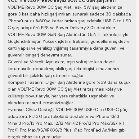
VOLTME V2014 Revo Beyaz 30W CC GaN Şarj Aleti
VOLTME Revo 30W CC Şarj Aleti, eski 5W şarj aletlerinize
göre 3 kat daha hızlı şarj imkanı sunarak sadece 30 dakikada
iPhone'unuzu %50'ye kadar hızlıca şarj edebilir. USB C to USB
C şarj adaptörü PPS ve Power Delivery 3.0'ı destekler.
VOLTME Revo 30W GaN Şarj
Aleti
üstün GaN III Teknolojisiyle
Güçlendirilmiştir. Yüksek işletim frekansı, güncellenmiş devre
kartı yapısı ve yenilikçi yığılmış tasarımıyla daha güvenli ve
güvenilir bir şarj deneyimi sunar.
Güvenli ve Verimli: Aşırı akım, aşırı voltaj ve kısa devre
koruması ile donatılmış akıllı şarj teknolojisi, cihazlarınızı
güvenli bir şekilde şarj etmenizi sağlar.
Kompakt Tasarım: Diğer Şarj Aletlerine göre %59 daha küçük
olan VOLTME Revo 30W CC Şarj
Aletini
taşıması kolay ve
kullanışlı boyutlarıyla, her yere rahatlıkla taşınabilir ve
alandan tasarruf etmenizi sağlar.
Evrensel Cihaz Desteği: VOLTME 30W USB-C to USB-C güç
adaptörü, PD 3.0 protokolünü destekler ve iPhone 13/13
Mini/13 Pro/13 Pro Max, 12/12 Mini/12 Pro/12 Pro Max/SE/11/11
Pro/11 Pro Max/XS/XR/X/8/8 Plus, iPad Pro/iPad Air/Mini gibi
birçok cihaz ile uyumludur.