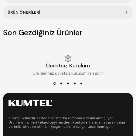
ÜRÜN ÖNERILERI
Son Gezdiğiniz Ürünler
Ücretsiz Kurulum
Ürünlerimiz ücretsiz kurulum ile satılır.
Kumtel, yıllardır sadece bir marka olmanın ötesini amaçlıyor.
Ürünlerimiz,
ileri teknolojiyi modern konforla
harmanlayarak daha
verimli, rahat ve akıllı bir yaşam sürmeniz için tasarlanmıştır.