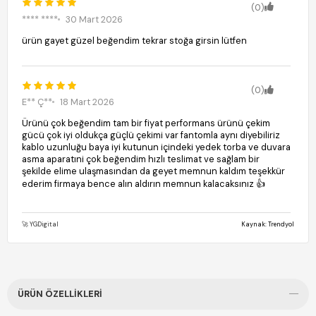
(0)
**** ****
30 Mart 2026
ürün gayet güzel beğendim tekrar stoğa girsin lütfen
(0)
E** Ç**
18 Mart 2026
Ürünü çok beğendim tam bir fiyat performans ürünü çekim
gücü çok iyi oldukça güçlü çekimi var fantomla aynı diyebiliriz
kablo uzunluğu baya iyi kutunun içindeki yedek torba ve duvara
asma aparatıni çok beğendim hızlı teslimat ve sağlam bir
şekilde elime ulaşmasından da geyet memnun kaldım teşekkür
ederim firmaya bence alın aldırın memnun kalacaksınız 👍
🚀 YGDigital
Kaynak: Trendyol
ÜRÜN ÖZELLIKLERI