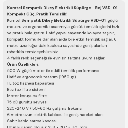
Kumtel Sempatik Dikey Elektrikli Süpürge - Bej VSD-01
Kompakt Güç, Pratik Temizlik!
Kumtel
Sempatik Dikey Elektrikli Süpürge VSD-01
, güçlü
motoru ve ergonomik tasarımıyla günlük temizlik işlerini hızlı
ve pratik hale getirir. Hafif yapısı sayesinde kolayca taşınır,
kompakt formu ile dar alanlarda bile etkili temizlik sağlar. 6
metre uzunluğundaki kablosu sayesinde geniş alanları
rahatlıkla temizleyebilirsiniz.
4 farklı renk seçeneği ile evinizin tarzına uyum sağlar.
Ürün Özellikleri:
500 W güçlü motor ile etkili temizlik performansı
Hafif ve ergonomik tasarım (1950 gr)
1 L toz haznesi kapasitesi
Bez toz filtre sistemi
Motor koruyucu filtre
75 dB gürültü seviyesi
220-240 V / 50-60 Hz çalışma frekansı
6 metre uzun elektrik kablosu ile geniş hareket alanı
Sabit kablo sarma kancası
Uzun kullanım ölçüsü: 238 × 207 × 1170 mm