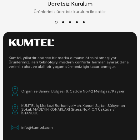
Ücretsiz Kurulum
Ürünlerimiz ücretsiz kurulum ile satılır.
Kumtel, yıllardır sadece bir marka olmanın ötesini amaçlıyor.
Ürünlerimiz,
ileri teknolojiyi modern konforla
harmanlayarak daha
verimli, rahat ve akıllı bir yaşam sürmeniz için tasarlanmıştır.
Organize Sanayi Bölgesi 6. Cadde No:42 Melikgazi/Kayseri
KUMTEL İş Merkezi Burhaniye Mah. Kanuni Sultan Süleyman
Sokak MABEYİN KONAKLARI Sitesi. No:4 C/1 Üsküdar/
İSTANBUL
info@kumtel.com