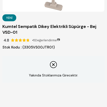
YENI
Kumtel Sempatik Dikey Elektrikli Süpürge - Bej
VSD-01
4.8
📷
5
Değerlendirme
Stok Kodu
(3305VS00JTR01)
Yakında Stoklarımıza Girecektir.