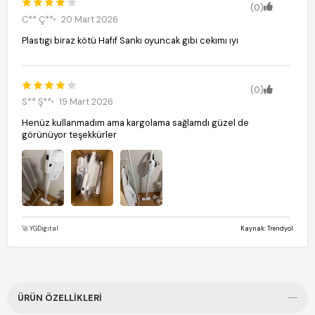
(0)
C** Ç**
20 Mart 2026
Plastıgı biraz kötü Hafıf Sankı oyuncak gıbı cekımı ıyı
(0)
S** Ş**
19 Mart 2026
Henüz kullanmadım ama kargolama sağlamdı güzel de
görünüyor teşekkürler
🚀 YGDigital
Kaynak: Trendyol
ÜRÜN ÖZELLIKLERI