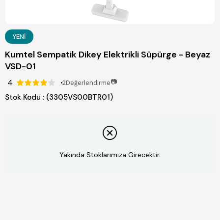
YENI
Kumtel Sempatik Dikey Elektrikli Süpürge - Beyaz
VSD-01
4
📷
2
Değerlendirme
Stok Kodu
(3305VS00BTR01)
Yakında Stoklarımıza Girecektir.