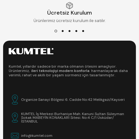
Ücretsiz Kurulum
Ürünlerimiz ücretsiz kurulum ile satılır.
Kumtel, yıllardır sadece bir marka olmanın ötesini amaçlıyor.
Ürünlerimiz,
ileri teknolojiyi modern konforla
harmanlayarak daha
verimli, rahat ve akıllı bir yaşam sürmeniz için tasarlanmıştır.
Organize Sanayi Bölgesi 6. Cadde No:42 Melikgazi/Kayseri
KUMTEL İş Merkezi Burhaniye Mah. Kanuni Sultan Süleyman
Sokak MABEYİN KONAKLARI Sitesi. No:4 C/1 Üsküdar/
İSTANBUL
info@kumtel.com