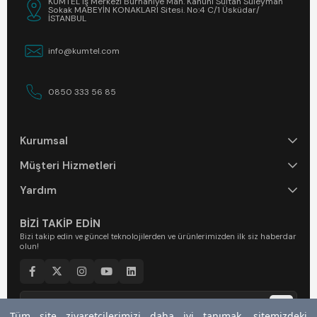
KUMTEL İş Merkezi Burhaniye Mah. Kanuni Sultan Süleyman
Sokak MABEYİN KONAKLARI Sitesi. No:4 C/1 Üsküdar/
İSTANBUL
info@kumtel.com
0850 333 56 85
Kurumsal
Müşteri Hizmetleri
Yardım
BİZİ TAKİP EDİN
Bizi takip edin ve güncel teknolojilerden ve ürünlerimizden ilk siz haberdar
olun!
Tüm site ziyaretçilerimizi daha iyi tanımak, sitemizdeki
Tüm site ziyaretçilerimizi daha iyi tanımak, sitemizdeki