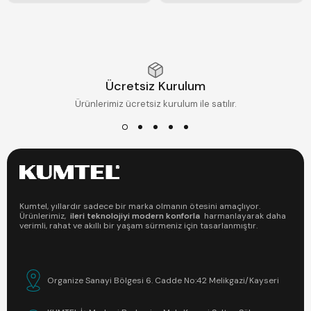
Ücretsiz Kurulum
Ürünlerimiz ücretsiz kurulum ile satılır.
Kumtel, yıllardır sadece bir marka olmanın ötesini amaçlıyor.
Ürünlerimiz,
ileri teknolojiyi modern konforla
harmanlayarak daha
verimli, rahat ve akıllı bir yaşam sürmeniz için tasarlanmıştır.
Organize Sanayi Bölgesi 6. Cadde No:42 Melikgazi/Kayseri