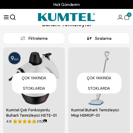
Hızlı Gönderim
Anasayfa
Temizlik Ürünleri
Buharlı Temizleyici
0
Buharlı Temizleyici
Filtreleme
Sıralama
ÇOK YAKINDA
ÇOK YAKINDA
STOKLARDA
STOKLARDA
Kumtel Çok Fonksiyonlu
Kumtel Buharlı Temizleyici
Buharlı Temizleyici HSTE-01
Mop HSMOP-01
📷
4.9
(15)