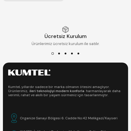
Ücretsiz Kurulum
Ürünlerimiz ücretsiz kurulum ile satılır.
Kumtel, yıllardır sadece bir marka olmanın ötesini amaçlıyor.
Ürünlerimiz,
ileri teknolojiyi modern konforla
harmanlayarak daha
verimli, rahat ve akıllı bir yaşam sürmeniz için tasarlanmıştır.
Organize Sanayi Bölgesi 6. Cadde No:42 Melikgazi/Kayseri