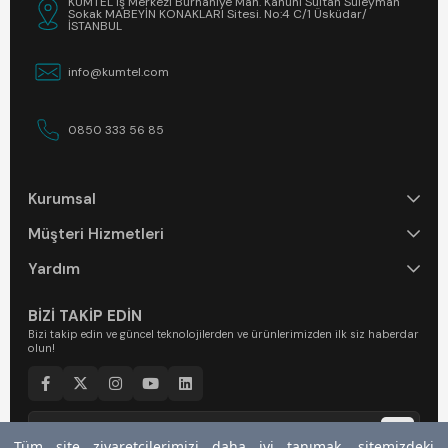
KUMTEL İş Merkezi Burhaniye Mah. Kanuni Sultan Süleyman
Sokak MABEYİN KONAKLARI Sitesi. No:4 C/1 Üsküdar/
İSTANBUL
info@kumtel.com
0850 333 56 85
Kurumsal
Müşteri Hizmetleri
Yardım
BİZİ TAKİP EDİN
Bizi takip edin ve güncel teknolojilerden ve ürünlerimizden ilk siz haberdar
olun!
Tüm site ziyaretçilerimizi daha iyi tanımak, sitemizdeki
Tüm site ziyaretçilerimizi daha iyi tanımak, sitemizdeki