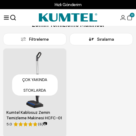
Hızlı Gönderim
Anasayfa
Temizlik Ürünleri
Zemin Temizleme Makinesi
0
Zemin Temizleme Makinesi
Filtreleme
Sıralama
ÇOK YAKINDA
STOKLARDA
Kumtel Kablosuz Zemin
Temizleme Makinesi HCFC-01
📷
5.0
(6)